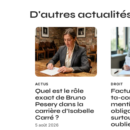
D'autres actualités 
ACTUS
DROIT
Quel est le rôle
Factu
exact de Bruno
ta-com
Pesery dans la
ment
carrière d’Isabelle
oblig
Carré ?
surto
oubli
5 août 2026