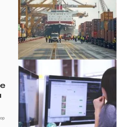
de
u
rop