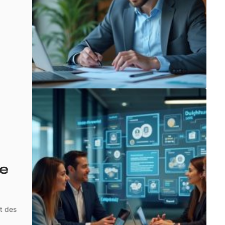
re
t des