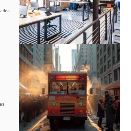
ation
as