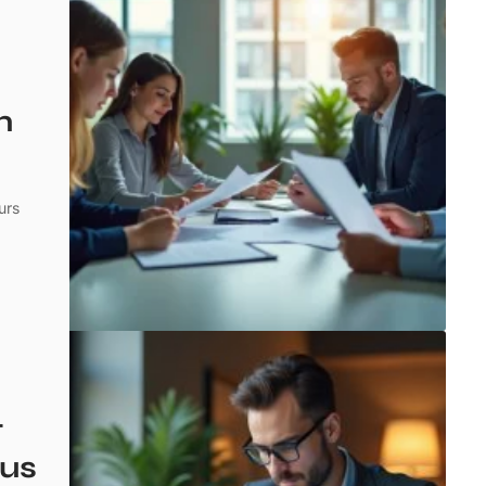
n
urs
t
lus