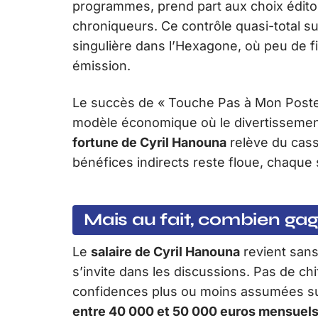
programmes, prend part aux choix éditor
chroniqueurs. Ce contrôle quasi-total s
singulière dans l’Hexagone, où peu de f
émission.
Le succès de « Touche Pas à Mon Poste 
modèle économique où le divertissement 
fortune de Cyril Hanouna
relève du casse
bénéfices indirects reste floue, chaque
Mais au fait, combien gag
Le
salaire de Cyril Hanouna
revient san
s’invite dans les discussions. Pas de chif
confidences plus ou moins assumées sur 
entre 40 000 et 50 000 euros mensuel