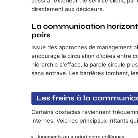
aussi à l’extérieur : le service client, p
directement aux décideurs.
La communication horizontal
pairs
Issue des approches de management plu
encourage la circulation d’idées entre 
hiérarchie s’efface, la parole circule plus
sans entrave. Les barrières tombent, le
Les freins à la communica
Certains obstacles reviennent fréquemm
internes. Voici les principaux irritants qui
Jugements ou a priori entre collègues