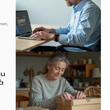
main,
ou
à