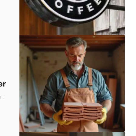
er
 :