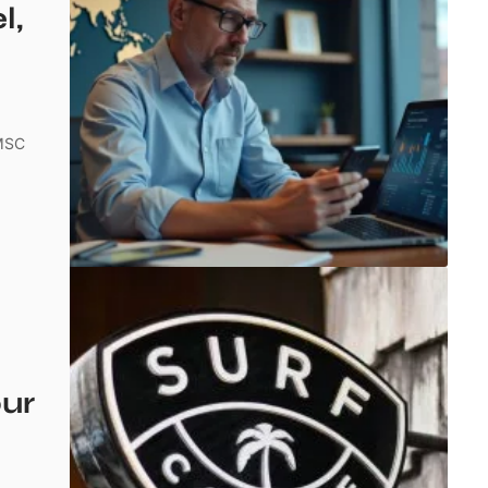
l,
 MSC
our