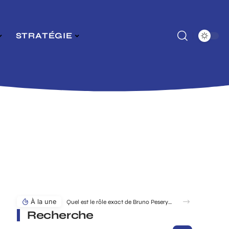
STRATÉGIE
À la une
Facture simplifie-ta-compta.fr : les mentions obligatoires à ne surtout pas oublier
Recherche